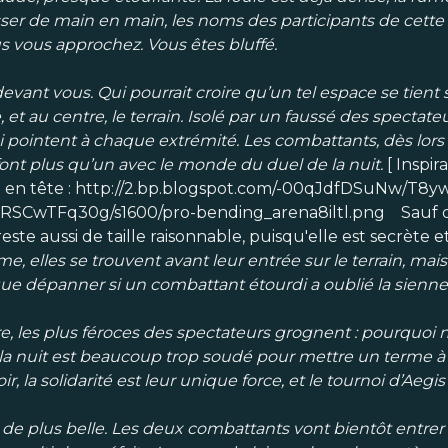
sser de main en main, les noms des participants de cette
s vous approchez. Vous êtes bluffé.
devant vous. Qui pourrait croire qu’un tel espace se tien
e, et au centre, le terrain. Isolé par un faussé des spectat
pointent à chaque extrémité. Les combattants, dès lors qu’
ont plus qu’un avec le monde du duel de la nuit.
[ Inspir
e en tête : http://2.bp.blogspot.com/-00qJdfDSuNw/T8
SCwTFq30g/s1600/pro-bending_arena8iltl.png Sauf q
reste aussi de taille raisonnable, puisqu'elle est secrète et
 elles se trouvent avant leur entrée sur le terrain, mais e
ue dépanner si un combattant étourdi a oublié la sienn
, les plus féroces des spectateurs grognent : pourquoi ne
a nuit est beaucoup trop soudé pour mettre un terme à l
r, la solidarité est leur unique force, et le tournoi d’Aegi
e plus belle. Les deux combattants vont bientôt entrer