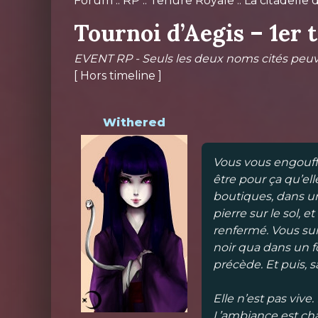
Forum
::
RP
::
Tenure Royale
::
La citadelle 
Tournoi d’Aegis – 1er 
EVENT RP - Seuls les deux noms cités peu
[ Hors timeline ]
Withered
Vous vous engouffr
être pour ça qu’el
boutiques, dans un
pierre sur le sol, 
renfermé. Vous suiv
noir qua dans un f
précède. Et puis, s
Elle n’est pas vive
L’ambiance est cha