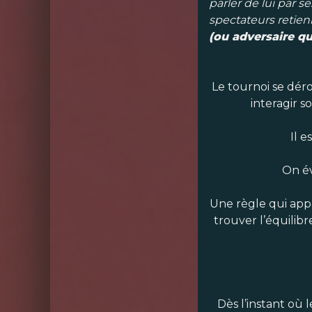
parler de lui par s
spectateurs retienn
(ou adversaire qu
Le tournoi se déro
interagir s
Il 
On év
Une règle qui appa
trouver l’équilib
Dès l’instant où 