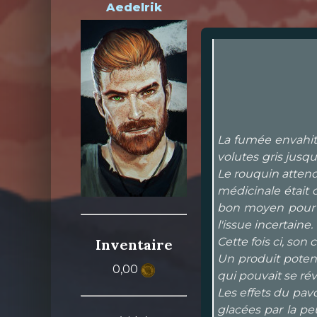
Aedelrik
La fumée envahit 
volutes gris jusq
Le rouquin attend
médicinale était 
bon moyen pour l'
l'issue incertaine
Cette fois ci, son
Inventaire
Un produit potent
0,00
qui pouvait se révé
Les effets du pavo
glacées par la peu