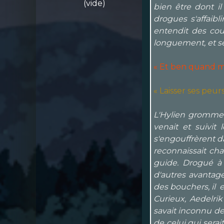
(vide)
bien être dont il
drogues s'affaibl
entendit des coup
longuement, et se
« Et ben quand mê
« Laisser ses peu
L'Hylien grommela
venait et suivit
s'engouffrèrent da
reconnaissait cha
guide. Drogué à c
d'autres avantage
des bouchers, il e
Curieux, Aedelrik
savait inconnu de
de celui qui serai