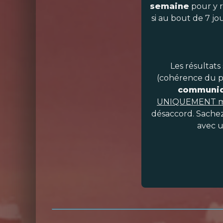
semaine
pour y r
si au bout de 7 jo
Les résultats
(cohérence du pos
communi
UNIQUEMENT m
désaccord. Sachez
avec u