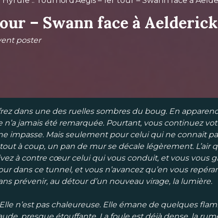
d’Hyrule
::
Tournoi d’Aegis – 1er tour – Swann face à Aelde
tour – Swann face à Aelderick
vent poster
ez dans une des ruelles sombres du boug. En apparence el
le n’a jamais été remarquée. Pourtant, vous continuez vo
e impasse. Mais seulement pour celui qui ne connait pas
et tout à coup, un pan de mur se décale légèrement. L’air qu
ez à contre cœur celui qui vous conduit, et vous vous gli
our dans ce tunnel, et vous n’avancez qu’en vous repéran
ans prévenir, au détour d’un nouveau virage, la lumière.
. Elle n’est pas chaleureuse. Elle émane de quelques flam
ude, presque étouffante. La foule est déjà dense, la r