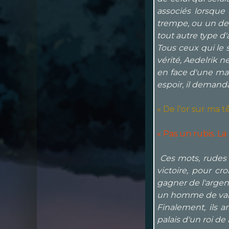
associés lorsque
trempe, ou un de 
tout autre type d
Tous ceux qui le 
vérité, Aedelrik n
en face d'une mach
espoir, il demanda
« De l'or sur ma t
« Pas un rubis. La
Ces mots, rudes m
victoire, pour cr
gagner de l'argent
un homme de valeur.
Finalement, ils 
palais d'un roi de