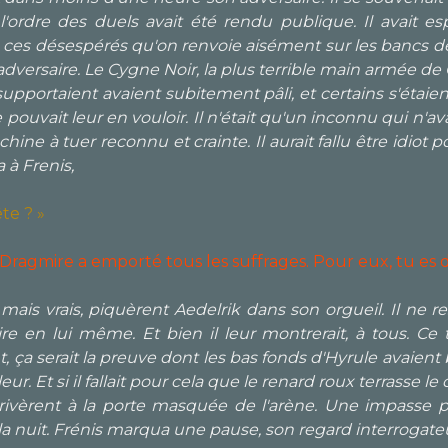
 l'ordre des duels avait été rendu publique. Il avai
ces désespérés qu'on renvoie aisément sur les bancs des 
'adversaire. Le Cygne Noir, la plus terrible main armée de
supportaient avaient subitement pâli, et certains s'étai
e pouvait leur en vouloir. Il n'était qu'un inconnu qui n'a
ine à tuer reconnu et crainte. Il aurait fallu être idiot p
 à Frenis,
ête ? »
 Dragmire a emporté tous les suffrages. Pour eux, tu es d
ais vrais, piquèrent Aedelrik dans son orgueil. Il ne re
oire en lui même. Et bien il leur montrerait, à tous. Ce
, ça serait la preuve dont les bas fonds d'Hyrule avaient 
 Et si il fallait pour cela que le renard roux terrasse le cy
arrivèrent à la porte masquée de l'arène. Une impasse
 la nuit. Frénis marqua une pause, son regard interrogate