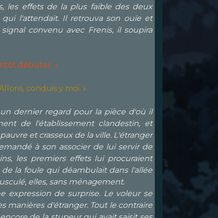
, les effets de la plus faible des deux
ui l'attendait. Il retrouva son ouïe et
signal convenu avec Frenis, il soupira
ntôt débuter. »
llons, conduis y moi. »
n dernier regard pour la pièce d'où il
ment de l'établissement clandestin, et
pauvre et crasseux de la ville. L'étranger
 demandé à son associer de lui servir de
ns, les premiers effets lui procuraient
 de la foule qui déambulait dans l'allée
bousculé, elles, sans ménagement.
e expression de surprise. Le voleur se
s manières d'étranger. Tout le contraire
encore de la stupeur qui avait saisit ses