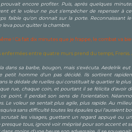
 prouvait encore profiter. Puis, après quelques minutes
irent et le voleur ne put s'empêcher de repenser à ce q
s faible qu'on donnait sur la porte. Reconnaissant le 
 leva pour quitter la chambre.
me ! Ca fait dix minutes que je frappe, le combat va bie
rs enfermées entre quatre murs prend du temps, Frenis. A
 dans sa barbe, bougon, mais s'exécuta. Aedelrik eut u
 le petit homme d'un pas décidé. Ils sortirent rapide
ns le dédale de ruelles qui constituait le quartier le plus 
que rue, chaque coin, et pourtant il se félicita d'avoir
e point, il perdait son sens de l'orientation. Néanmoi
s. Le voleur se sentait plus agile, plus rapide. Au milieu
squiva sans difficulté toutes les épaules qui l'auraient 
 scrutait les visages, guettant un regard appuyé ou un
 presque tous, ignoré voir méprisé pour son accent et se
t dans moins d'une heure son adversaire. Il se souvenait 