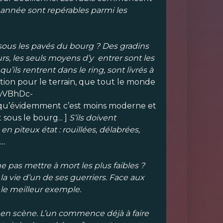
 année sont repérables parmi les
t sous les pavés du bourg ? Des gradins
eurs, les seuls moyens d’y entrer sont les
ils rentrent dans le ring, sont livrés à
ation pour le terrain, que tout le monde
ywVBhDc-
u’évidemment c’est moins moderne et
 sous le bourg... ]
S’ils doivent
n piteux état : rouillées, délabrées,
e…
 pas mettre à mort les plus faibles ?
a vie d’un de ses guerriers. Face aux
s le meilleur exemple.
 en scène. L’un commence déjà à faire