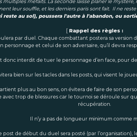
es multiples méfaits. La seconde laisse planer le mystère,
ent leur souffle, et les derniers paris sont fait. Il ne rest
i reste au sol), poussera l'autre à l'abandon, ou sorti
[
Rappel des règles :
ulera par duel. Chaque combattant postera sa version du
on personnage et celui de son adversaire, qu’il devra res
est donc interdit de tuer le personnage d’en face, pour 
itera bien sur les tacles dans les posts, qui visent le jo
rtient plus au bon sens, on évitera de faire de son pers
re avec trop de blessures car le tournoi se déroule sur 
récupération.
Il n’y a pas de longueur minimum comme
le post de début du duel sera posté (par l’organisation), 