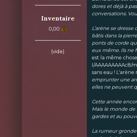
dores et déjà à pa
conversations. Vou
Inventaire
L’arène se dresse 
0,00
bâtis dans la pierr
ponts de corde qui 
eux même. Ils ne f
(vide)
est la même chos
I/AAAAAAAAAc8/mR
sans eau ! L'arène 
emprunter une arme,
elles ne peuvent q
Cette année encore
Mais le monde de l
gardes et au pouvoi
La rumeur gronde d