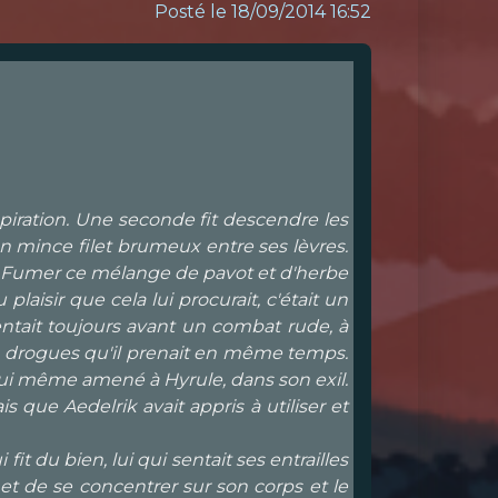
Posté le 18/09/2014 16:52
piration. Une seconde fit descendre les
un mince filet brumeux entre ses lèvres.
os. Fumer ce mélange de pavot et d'herbe
aisir que cela lui procurait, c'était un
ntait toujours avant un combat rude, à
tres drogues qu'il prenait en même temps.
t lui même amené à Hyrule, dans son exil.
que Aedelrik avait appris à utiliser et
t du bien, lui qui sentait ses entrailles
e et de se concentrer sur son corps et le