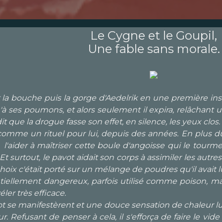
Le Cygne et le Goupil,
Une fable sans morale.
la bouche puis la gorge d'Aedelrik en une première ins
u'à ses poumons, et alors seulement il expira, relâchant 
it que la drogue fasse son effet, en silence, les yeux cl
comme un rituel pour lui, depuis des années. En plus du pl
aider à maîtriser cette boule d'angoisse qui le tourme
. Et surtout, le pavot aidait son corps à assimiler les au
 choix c'était porté sur un mélange de poudres qu'il avai
iellement dangereux, parfois utilisé comme poison, mais 
ler très efficace.
t se manifestèrent et une douce sensation de chaleur lui fi
r. Refusant de penser à cela, il s'efforça de faire le vid