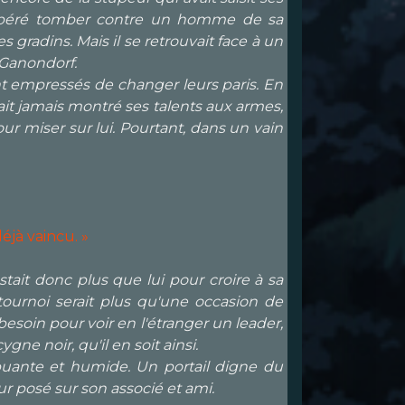
t espéré tomber contre un homme de sa
gradins. Mais il se retrouvait face à un
 Ganondorf.
ent empressés de changer leurs paris. En
vait jamais montré ses talents aux armes,
our miser sur lui. Pourtant, dans un vain
éjà vaincu. »
stait donc plus que lui pour croire à sa
 tournoi serait plus qu'une occasion de
besoin pour voir en l'étranger un leader,
gne noir, qu'il en soit ainsi.
 puante et humide. Un portail digne du
ur posé sur son associé et ami.