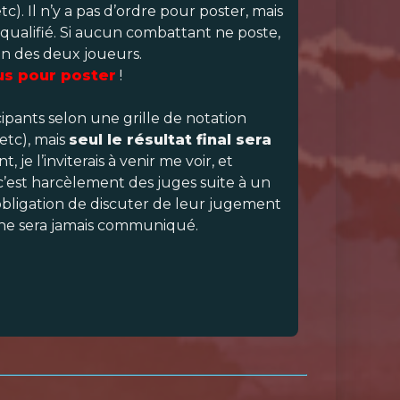
c). Il n’y a pas d’ordre pour poster, mais
squalifié. Si aucun combattant ne poste,
ion des deux joueurs.
lus pour poster
!
cipants selon une grille de notation
etc), mais
seul le résultat final sera
 je l’inviterais à venir me voir, et
r, c’est harcèlement des juges suite à un
obligation de discuter de leur jugement
y ne sera jamais communiqué.