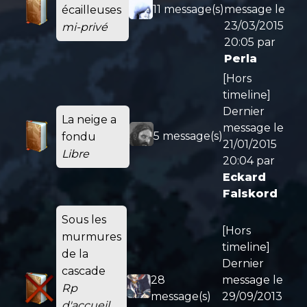
11 message(s)
message le
écailleuses
23/03/2015
mi-privé
20:05
par
Perla
[Hors
timeline]
Dernier
La neige a
message le
5 message(s)
fondu
21/01/2015
Libre
20:04
par
Eckard
Falskord
Sous les
[Hors
murmures
timeline]
de la
Dernier
cascade
28
message le
Rp
message(s)
29/09/2013
d'accueil