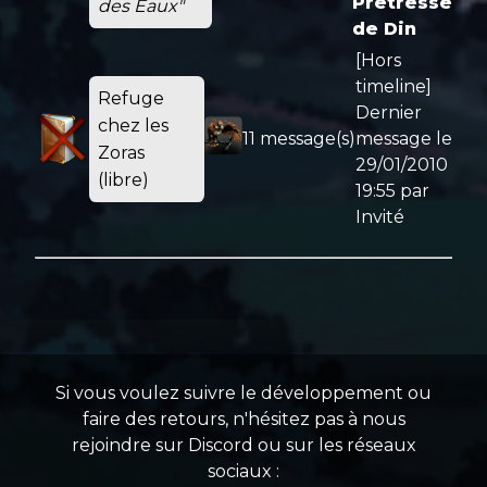
Prêtresse
des Eaux"
de Din
[Hors
timeline]
Refuge
Dernier
chez les
11 message(s)
message le
Zoras
29/01/2010
(libre)
19:55
par
Invité
Si vous voulez suivre le développement ou
faire des retours, n'hésitez pas à nous
rejoindre sur Discord ou sur les réseaux
sociaux :