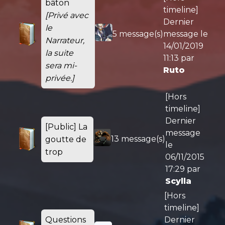
bâton
timeline]
[Privé avec
Dernier
le
5 message(s)
message le
Narrateur,
14/01/2019
la suite
11:13
par
sera mi-
Ruto
privée.]
[Hors
timeline]
Dernier
[Public] La
message
13 message(s)
goutte de
le
trop
06/11/2015
17:29
par
Scylla
[Hors
timeline]
Questions
Dernier