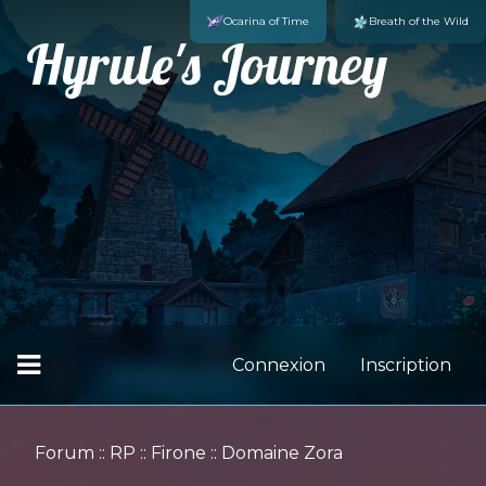
Ocarina of Time
Breath of the Wild
Hyrule's Journey
Connexion
Inscription
Forum
::
RP
::
Firone
::
Domaine Zora