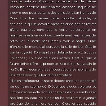
pour le reste du Royaume demeure tout de même
camouflé derrière une épaisse cascade, laquelle ne
s'ouvre que pour certains des amis de la famille Royale
Zora. Une fois passée cette muraille naturelle, la
spélonque qui se dévoile paraît éclairée par les reflets
d’une eau plus pure que le verre, et serpente en
maintes directions dont deux seulement permettent de
retrouver la sortie sans jamais avoir à nager. L’une
d’entre elle mène d’ailleurs vers la salle de ban établie
par la royauté Zora après sa défaite face aux troupes
Hyliennes ; il y a de cela des siècles. C’est ici que la
future Reine-Mère, la princesse Ruto et son souverain, le
roi Do Bon, reçoivent les ambassadeurs les habitants de
la surface avec qui il leur faut s’entretenir.
Plus en profondeur, la nacre décore chacune des parois
du domaine submergé. D’étranges algues colorées et
luminescentes éclairent les chemins les plus sombres et
habillent les eaux noircies d’un lac souterrain, à jamais
protégé de la lumière du jour. C’est ici que subside