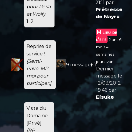
21:11
par
pour Perla
Prêtresse
et Wolfy
de Nayru
1
2
Milieu de
l'été
2 ans 6
Reprise de
mois 4
service !
semaines 1
[Semi-
jour avant
9 message(s)
Privé. MP
Dernier
moi pour
message le
12/03/2012
participer.]
19:46
par
Eisuke
Visite du
Domaine
[Privé]
[RP