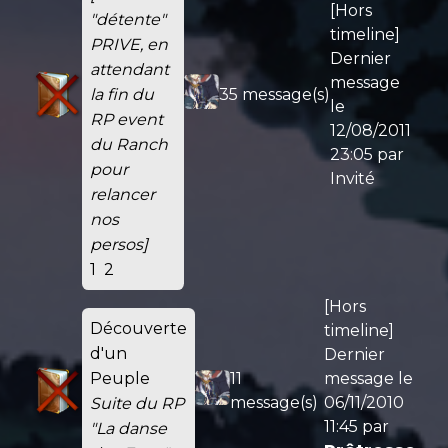
[Hors
"détente"
timeline]
PRIVE, en
Dernier
attendant
message
35 message(s)
la fin du
le
RP event
12/08/2011
du Ranch
23:05
par
pour
Invité
relancer
nos
persos]
1
2
[Hors
Découverte
timeline]
d'un
Dernier
Peuple
11
message le
message(s)
06/11/2010
Suite du RP
11:45
par
"La danse